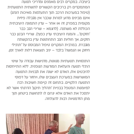
ביציבה. במקרים רבים מאמנים ומדריכי תנועה
המתמקדים רק ברכיבים הקשורים לתשתית התנועתית
(טיפול במערכות הרכב תוך התעלמות מאיכות הנהג)
אינם מבינים מדוע למרות שכבר אין מגבלה פיזית
מקומית במפרק זה או אחר – עדין התמונה היציבתית
הכוללת לא משתנה. (לדוגמא – שרירי הגב כבר
'חזקים'... והמנח היציבתי עדין כפוף). שרירי הבטן כבר
חזקים, אך חוליות הגב התחתונות עדין בהקשתה
מוגברת. במרבית המקרים טיפול המבוסס על 'תרגילי
חיזוק או הגמשה' בלבד – יניב תוצאות דלות לאורך זמן.
התנסויות תנועתיות מגוונות, מדגישות עבודה על שינוי
הרגלי תנועה והעלאת המודעות הגופנית. ללא התייחסות
להיבטים אלו, האדם לא ישנה את תבניות התנועה
המושרשות במערכת העצבים שלו, ויחזור על דפוסי
התנועה הלקויים. בתחום זה קיימת חשיבות רבה
למיומנות המטפל בבניית 'תהליך תיקון' הדרגתי אשר לא
יתסכל את האדם אלא יגרום לו לתחושת ביטחון תוך
מתן הזדמנויות רבות להצלחה.