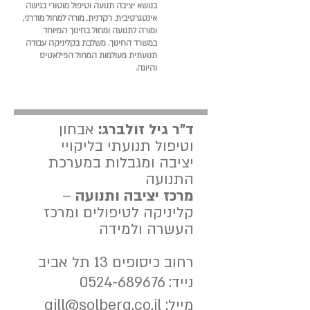
בנושא יציבה תנועה וטיפול מוטורי בגישה
אינטגרטיבית. רקדנית, מורה למחול מודרני,
ומורה לתנועה ומחול בחינוך המיוחד
במשרד החינוך. משלבת בקליניקה עבודה
תנועתית מעולמות המחול הפילאטיס
והיוגה.
ד"ר גיל זולברג:
אבחון
וטיפול תנועתי בליקויי
יציבה ומגבלות במערכת
התנועה
מרכז יציבה ותנועה
–
קליניקה לטיפולים ומרכז
העשרה ולמידה
רחוב כיסופים 13 תל אביב
נייד:
0524-689676
מייל:
gill@solberg.co.il