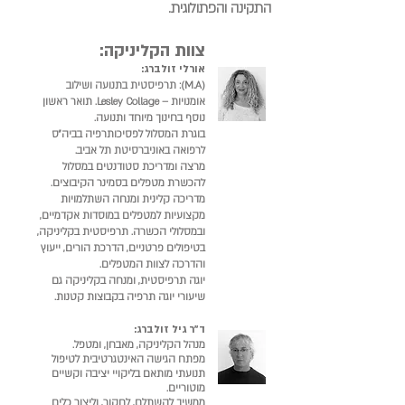
התקינה והפתולוגית.
צוות הקליניקה:
אורלי זולברג:
(M.A): תרפיסטית בתנועה ושילוב
אומנויות – Lesley Collage. תואר ראשון
נוסף בחינוך מיוחד ותנועה.
בוגרת המסלול לפסיכותרפיה בביה"ס
לרפואה באוניברסיטת תל אביב.
מרצה ומדריכת סטודנטים במסלול
להכשרת מטפלים בסמינר הקיבוצים.
מדריכה קלינית ומנחה השתלמויות
מקצועיות למטפלים במוסדות אקדמיים,
ובמסלולי הכשרה. תרפיסטית בקליניקה,
בטיפולים פרטניים, הדרכת הורים, ייעוץ
והדרכה לצוות המטפלים.
יוגה תרפיסטית, ומנחה בקליניקה גם
שיעורי יוגה תרפיה בקבוצות קטנות.
ד"ר
גיל זולברג:
מנהל הקליניקה, מאבחן, ומטפל.
מפתח הגישה האינטגרטיבית לטיפול
תנועתי מותאם בליקויי יציבה וקשיים
מוטוריים.
ממשיך להשתלם, לחקור, וליצור כלים