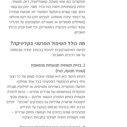
תפקודים כמו שיווי משקל, קואורדינציה, דיוק תנועתי,
יכולת קינסתטית, ויסות כוח וכדו'. מנגד, יתכן גם קשר
הפוך שבו קשיים בתפקוד המוטורי לא יאפשרו שמירה
על דפוסי יציבה מאוזנים. לעיתים יתכן גם רקע נוירולוגי
(מסלולים סנסוריים או מוטוריים המשפיעים על תהליכי
עיבוד המידע והבקרה המוטורית), וכל זאת נבדק בהליך
האבחון.
מה כולל הטיפול הפרטני בקליניקה?
הגישה האינטגרטיבית לטיפול בבעיות יציבה מבוססת
על שני רכיבים חשובים:
1. בניית תשתית תנועתית מותאמת
(טווחי תנועה, כוח)
הנחת היסוד כאן היא שמנח יציבתי מאוזן של כל הגוף
תלוי באיזון התפקודי הספציפי בכל אחד מחלקיו.
חולשה תפקודית בשרירים מסויימים, או לחילופין מגבלה
תפקודית בגמישותם של שרירים אחרים – יגרמו להפרה
מקומית באיזון המפרק הקשור אליהם – ובאופן עקיף
לתגובות שרשרת שליליות גם במפרקים "שכנים". לפיכך
הרכיב הזה בטיפול מבוסס בעיקרו על תרגילים
ספציפיים שונים בהיבט של הגמשה וחיזוק שרירים –
וזוהי תשתית חיונית לשיפור בתבניות היציבה.