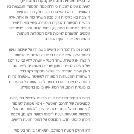
2. בניית תשתית מוטורית (בקרה מוטורית)
לעיתים נוטים לשכוח כי ה"קופסה הקטנה" הנמצאת בין
האוזניים – היא השולטת בכל. חלק ניכר מבעיות
היציבה באוכלוסייה אינו נובע משריר כזה או אחר, אלא
מבעיות הקשורות לבקרה מוטורית, קשיי קואורדינציה,
קשיים בתחושת התנועה, וויסות הכוח, ומגוון פרמטרים
נוספים הקשורים לאיכות ודיוק הפקודות הניתנות
מהמוח אל אברי הגוף השונים.
דוגמא נפוצה לכך היא קשיים בשמירה על יציבות ואיזון
באזור האגן. אצל אנשים רבים כל הרמת יד, לבישת
חולצה, או קשירת שרוך הנעל – יוצרת לחץ גבי על רקע
של שליטה לקוייה במגוון שרירים שאמורים לייצב את
האגן ועמוד השדרה, כך שנוצר תפקוד לקוי בכל
השרשרת התנועתית הקשורה למשימה שאמורה להיות
פשוטה לכאורה. הדבר דומה לרכב אשר כל המערכות
בו פועלות היטב, אך הנהג אינו מיומן בהפעלתן.
בניית תשתית מוטורית אינה מכוונת לטיפול במערכות
ספציפיות של "הרכב האנושי" - אלא מכוונת לשיפור
"מיומנות הנהג". בתחום זה יש צורך "למחוק מהמוח"
תוכניות מוטוריות ישנות (דפוסי תנועה לקויים), ולבנות
זיכרון סינפטי חדש, המבוסס על דפוסי תנועה חדשים.
זהו החלק הקשה המורכב, והמאתגר ביותר בטיפול