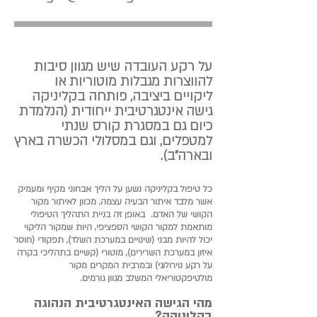
על רקע העובדה שיש מגוון סיבות
להווצרות מגבלות מוטוריות או
ליקויים ביציבה, פותחה בקליניקה
גישה אינטגרטיבית ייחודית (הנלמדת
כיום גם במסגרת קורס שנתי
למטפלים, וגם במסלולי הכשרה בארץ
ובארה"ב).
כל טיפול בקליניקה נשען על הליך אבחוני מקיף ומעמיק
אשר מלבד איתור הבעיה עצמה, מכוון לאיתור מקור
הקושי של האדם. באופן זה בניית התהליך הטיפולי
מותאמת למקור הקושי הספציפי, היות שמקור הליקוי
יכול להיות מבני (שינויים במערכת השלד), תפקודי (חוסר
איזון במערכת השרירים), מוטורי (קשיים בתהליכי בקרה
על רקע נוירולוגי) ובמרבית המקרים מקור
מולטיפקטוריאלי המשלב מגוון גורמים.
מהי הגישה האינטגרטיבית הנהוגה
בקליניקה?