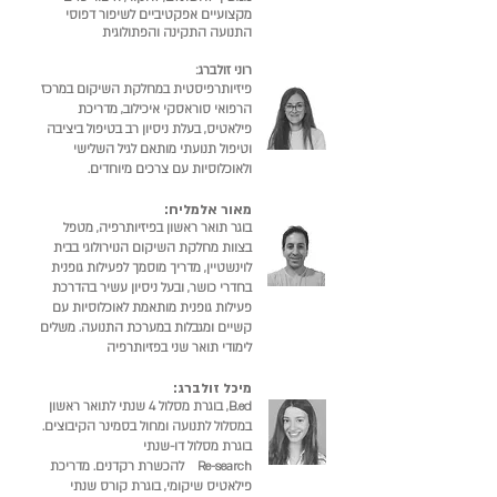
מקצועיים אפקטיביים לשיפור דפוסי
התנועה התקינה והפתולוגית
רוני זולברג:
פיזיותרפיסטית במחלקת השיקום במרכז
הרפואי סוראסקי איכילוב, מדריכת
פילאטיס, בעלת ניסיון רב בטיפול ביציבה
וטיפול תנועתי מותאם לגיל השלישי
ולאוכל
וסיות עם צרכים מיוחדים.
מ
א
ור אלמליח:
בוגר תואר ראשון בפיזיותרפיה, מטפל
בצוות מחלקת השיקום הנוירולוגי בבית
לוינשטיין, מדריך מוסמך לפעילות גופנית
בחדרי כושר, וב
על ניסיון עשיר בהדרכת
פעילות גופנית מותאמת לאוכלוסיות עם
קשיים ומגבלות במערכת התנועה. משלים
לימודי תואר שני בפזיות
רפיה
מיכל זולברג
:
B.ed, בוגרת מסלול 4 שנתי לתואר ראשון
במסלול לתנועה ומחול בסמינר הקיבוצים.
בוגרת מסלול דו-שנתי
Re-search להכשרת רקדנים. מדריכת
פילאטיס שיקומי, בוגרת קורס שנתי