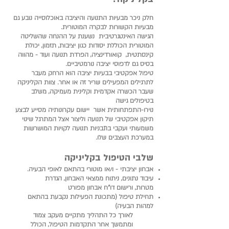
חלק ניכר מבעיות התנועה והיציבה באוכלוסייה נובע גם
מבעיות הקשורות לבקרה המוטורית.
הגישה האינטגרטיבית נשענת על ההנחה שהשליטה
המוטורית הכוללת יסודות כגון יציבות, תזמון, יכולת
קינסתטית, קואורדינציה, הפרדת תנועה ועוד - מהווה
בסיס גם לדפוסי יציבה נורמטיביים.
טיפול אפקטיבי בבעיות יציבה הוא הרחק מעבר
לתרגילים המפעילים שריר זה או אחר. צוות הקליניקה
שעבר הכשרה אקדמית וקלינית מעמיקה, משלב
בטיפולים גישה
נוירו-התפתחותית אשר יישום עקרונותיה מסייע לבצע
תיקון אפקטיבי של תנועה וליצור אצל המתרגל שינוי
משמעותי ועקבי בתבניות תנועה לקויות המושרשות
במערכת העצבים שלו.
שלבי הטיפול בקליניקה
אבחון יציבתי - ו/או מוטורי בהתאם לאופי הבעיה.
עיבוד נתונים, ניתוח ממצאי האבחון, הגדרת
מטרות,
ורישום דו"ח אבחון מפורט
תחילת טיפול (מתכונת הפעילות נקבעת בהתאם
למהות הבעיה)
לאורך כל התהליך מתקיים מעקב צמוד
ומתמשך אחר התקדמות הטיפול, הכולל