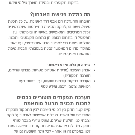
בדיקות
תקופתיות ובמידת הצורך צילומי ווידאו
מה כוללת פגישת האבחון?
האבחון וההערכה הם אבני דרך ראשונות של כל תכנית
טיפול. גישת הקליניקה מדגישה התייחסות אינטגרטיבית
לכלל המרכיבים והמאפיינים באישיותו וביכולותיו של
המטופל הן בתחום הגופני הן בתחום הקוגנטיבי והרגשי.
מודל זה פותח כדי לאפשר מבט אינטגרטיבי, ועם זאת
ממוקד ומדוייק המאפשר לבנות בעקבותיו תכנית טיפול
מותאמת ואפקטיבית.
שיחה וקבלת מידע ראשוני
אבחון היציבה (מדידות אנטרופומטריות, מבדקי שרירים,
הערכה תפקודית)
הערכת בדיקות קודמות שנעשו, ועיון בחוות דעת
רפואיות, צילומי רנטגן, ומידע נוסף
הערכת תפקודים מוטוריים כבסיס
להכנת תכנית תרגול מותאמת
קיים קשר הדוק בין דפוסי
היציבה לבין התפקוד והבקרה
המוטורית של האדם. מגבלות אופייניות לאדם בעל ליקוי
יציבתי כגון חולשת שרירים, טונוס שרירי מוגבר, טווחי
תנועה מוגבלים או אסימטריה תפקודית כתוצאה ממנח
לקוי במפרק זה או אחר - לכל אלה השפעה גם על